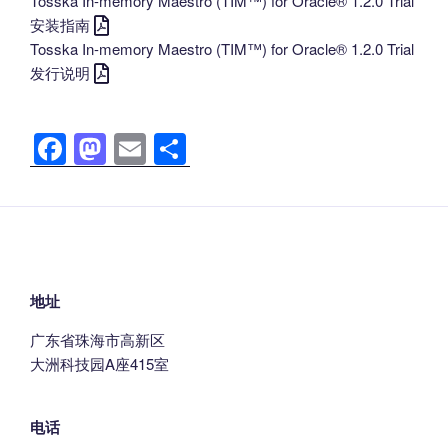
Tosska In-memory Maestro (TIM™) for Oracle® 1.2.0 Trial
安装指南
Tosska In-memory Maestro (TIM™) for Oracle® 1.2.0 Trial
发行说明
F
M
E
分
a
a
m
享
c
st
ail
e
o
b
d
o
o
地址
o
n
广东省珠海市高新区
k
大洲科技园A座415室
电话