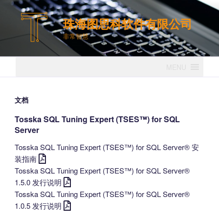
跳
至
珠海图思科软件有限公司
内
非常智慧
容
MENU
文档
Tosska SQL Tuning Expert (TSES™) for SQL
Server
Tosska SQL Tuning Expert (TSES™) for SQL Server® 安
装指南
Tosska SQL Tuning Expert (TSES™) for SQL Server®
1.5.0 发行说明
Tosska SQL Tuning Expert (TSES™) for SQL Server®
1.0.5 发行说明