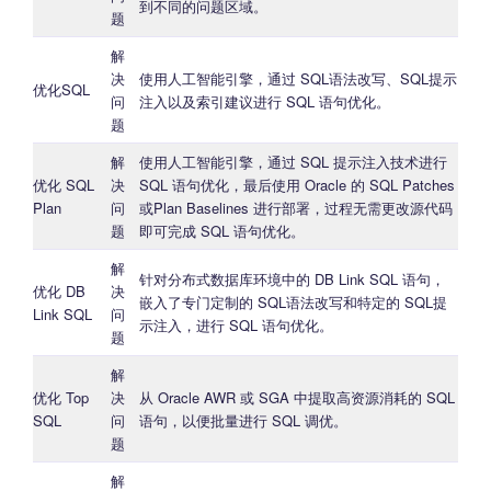
到不同的问题区域。
题
解
决
使用人工智能引擎，通过 SQL语法改写、SQL提示
优化SQL
问
注入以及索引建议进行 SQL 语句优化。
题
解
使用人工智能引擎，通过 SQL 提示注入技术进行
优化 SQL
决
SQL 语句优化，最后使用 Oracle 的 SQL Patches
Plan
问
或Plan Baselines 进行部署，过程无需更改源代码
题
即可完成 SQL 语句优化。
解
针对分布式数据库环境中的 DB Link SQL 语句，
优化 DB
决
嵌入了专门定制的 SQL语法改写和特定的 SQL提
Link SQL
问
示注入，进行 SQL 语句优化。
题
解
优化 Top
决
从 Oracle AWR 或 SGA 中提取高资源消耗的 SQL
SQL
问
语句，以便批量进行 SQL 调优。
题
解