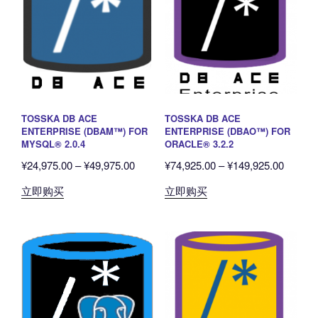
TOSSKA DB ACE
TOSSKA DB ACE
ENTERPRISE (DBAM™) FOR
ENTERPRISE (DBAO™) FOR
MYSQL® 2.0.4
ORACLE® 3.2.2
价
价
¥
24,975.00
–
¥
49,975.00
¥
74,925.00
–
¥
149,925.00
格
格
本
本
立即购买
立即购买
范
范
产
产
围：
围：
品
品
¥24,975.00
¥74,92
有
有
至
至
多
多
¥49,975.00
¥149,9
种
种
变
变
体。
体。