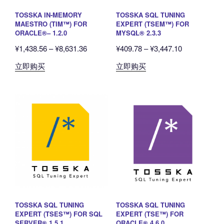
品
品
TOSSKA IN-MEMORY
TOSSKA SQL TUNING
页
页
MAESTRO (TIM™) FOR
EXPERT (TSEM™) FOR
面
面
ORACLE®– 1.2.0
MYSQL® 2.3.3
上
上
价
价
¥
1,438.56
–
¥
8,631.36
¥
409.78
–
¥
3,447.10
选
选
格
格
本
本
立即购买
立即购买
择
择
范
范
产
产
这
这
围：
围：
品
品
些
些
¥1,438.56
¥409.78
有
有
选
选
至
至
多
多
项
项
¥8,631.36
¥3,447.10
种
种
变
变
体。
体。
可
可
在
在
产
产
品
品
TOSSKA SQL TUNING
TOSSKA SQL TUNING
页
页
EXPERT (TSES™) FOR SQL
EXPERT (TSE™) FOR
面
面
SERVER® 1.5.1
ORACLE® 4.6.0