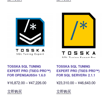
范
范
产
产
这
这
围：
围：
品
品
些
些
¥409.78
¥22,496
有
有
选
选
至
至
多
多
项
项
¥3,447.10
¥62,969
种
种
变
变
体。
体。
可
可
在
在
产
产
品
品
TOSSKA SQL TUNING
TOSSKA SQL TUNING
页
页
EXPERT PRO (TSEG PRO™)
EXPERT PRO (TSES PRO™)
面
面
FOR OPENGAUSS® 1.6.0
FOR SQL SERVER® 2.1.1
上
上
价
价
¥
16,872.00
–
¥
47,226.00
¥
23,310.00
–
¥
46,643.00
选
选
格
格
本
本
立即购买
立即购买
择
择
范
范
产
产
这
这
围：
围：
品
品
些
些
¥16,872.00
¥23,310
有
有