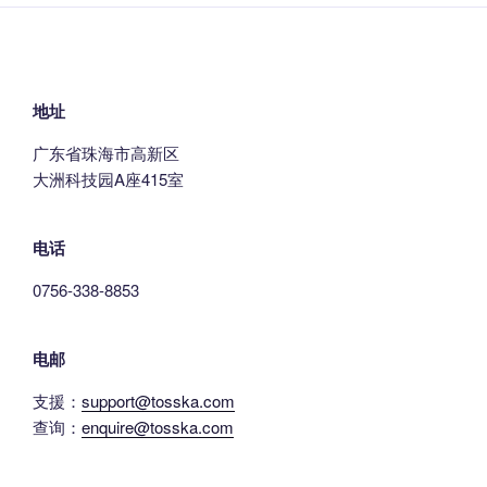
选
选
至
至
多
多
项
项
¥47,226.00
¥46,643
种
种
变
变
体。
体。
地址
可
可
广东省珠海市高新区
在
在
大洲科技园A座415室
产
产
品
品
页
页
电话
面
面
上
上
0756-338-8853
选
选
择
择
电邮
这
这
些
些
支援：
support@tosska.com
选
选
查询：
enquire@tosska.com
项
项