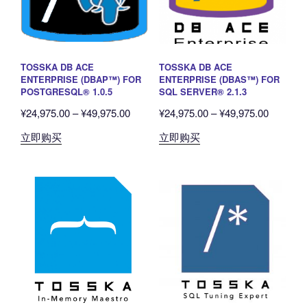
可
可
在
在
产
产
品
品
TOSSKA DB ACE
TOSSKA DB ACE
页
页
ENTERPRISE (DBAP™) FOR
ENTERPRISE (DBAS™) FOR
面
面
POSTGRESQL® 1.0.5
SQL SERVER® 2.1.3
上
上
价
价
¥
24,975.00
–
¥
49,975.00
¥
24,975.00
–
¥
49,975.00
选
选
格
格
本
本
立即购买
立即购买
择
择
范
范
产
产
这
这
围：
围：
品
品
些
些
¥24,975.00
¥24,975
有
有
选
选
至
至
多
多
项
项
¥49,975.00
¥49,975
种
种
变
变
体。
体。
可
可
在
在
产
产