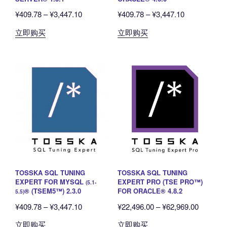
上
上
价
价
¥
409.78
–
¥
3,447.10
¥
409.78
–
¥
3,447.10
选
选
格
格
本
本
立即购买
立即购买
择
择
范
范
产
产
这
这
围：
围：
品
品
些
些
¥409.78
¥409.78
有
有
选
选
至
至
多
多
项
项
¥3,447.10
¥3,447.10
种
种
变
变
体。
体。
可
可
在
在
产
产
品
品
TOSSKA SQL TUNING
TOSSKA SQL TUNING
页
页
EXPERT FOR MYSQL
EXPERT PRO (TSE PRO™)
(5.1-
面
面
® (TSEM5™) 2.3.0
FOR ORACLE® 4.8.2
5.5)
上
上
价
价
¥
409.78
–
¥
3,447.10
¥
22,496.00
–
¥
62,969.00
选
选
格
格
本
本
立即购买
立即购买
择
择