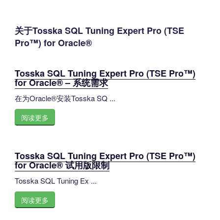
关于Tosska SQL Tuning Expert Pro (TSE
Pro™) for Oracle®
Tosska SQL Tuning Expert Pro (TSE Pro™)
for Oracle® – 系统需求
在为Oracle®安装Tosska SQ ...
阅读更多
Tosska SQL Tuning Expert Pro (TSE Pro™)
for Oracle® 试用版限制
Tosska SQL Tuning Ex ...
阅读更多