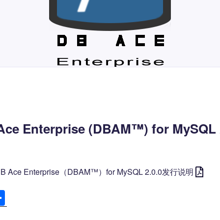
Ace Enterprise (DBAM™) for MySQL
 Ace Enterprise（DBAM™）for MySQL 2.0.0发行说明
分
享