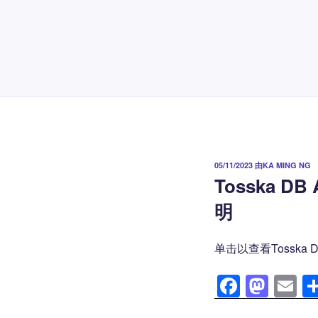
发
05/11/2023
由
KA MING NG
布
Tosska DB 
于
明
单击以查看Tosska DB
F
M
E
a
a
m