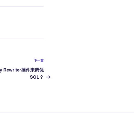
下
下一篇
一
 Rewriter插件来调优
篇
SQL？
文
章