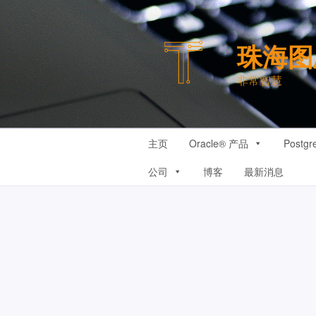
跳
至
内
珠海图
容
非常智慧
主页
Oracle® 产品
Postg
公司
博客
最新消息