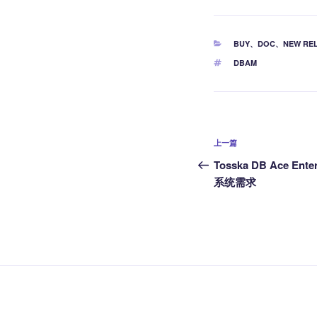
c
st
ai
e
o
分
BUY
、
DOC
、
NEW RE
b
d
类
标
DBAM
o
o
签
o
n
k
文
上
上一篇
章
一
Tosska DB Ace Ente
篇
系统需求
导
文
航
章