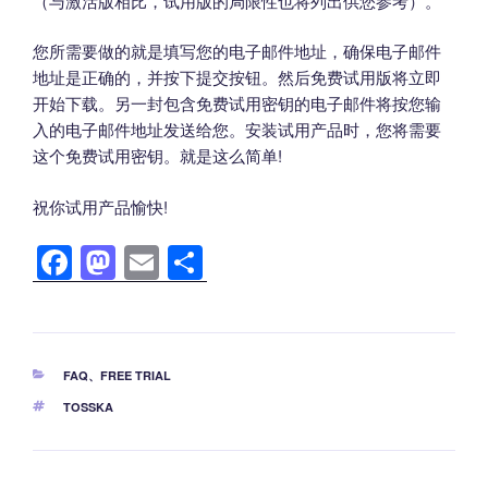
（与激活版相比，试用版的局限性也将列出供您参考）。
您所需要做的就是填写您的电子邮件地址，确保电子邮件
地址是正确的，并按下提交按钮。然后免费试用版将立即
开始下载。另一封包含免费试用密钥的电子邮件将按您输
入的电子邮件地址发送给您。安装试用产品时，您将需要
这个免费试用密钥。就是这么简单!
祝你试用产品愉快!
F
M
E
分
a
a
m
享
c
st
ail
e
o
分
FAQ
、
FREE TRIAL
b
d
类
标
TOSSKA
o
o
签
o
n