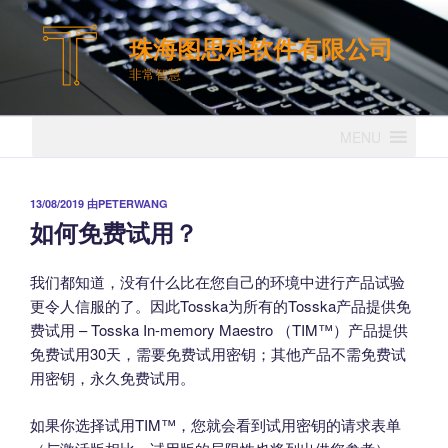
跳
至
珠海图思科软件有限公司
内
非常智慧
容
MENU
发
13/08/2019
由
PETERWANG
布
如何免费试用？
于
我们都知道，没有什么比在您自己的环境中进行产品试验
更令人信服的了。因此Tosska为所有的Tosska产品提供免
费试用 – Tosska In-memory Maestro （TIM™）产品提供
免费试用30天，需要免费试用密钥；其他产品不需免费试
用密钥，永久免费试用。
如果你选择试用TIM™，您就会看到试用密钥的请求表单