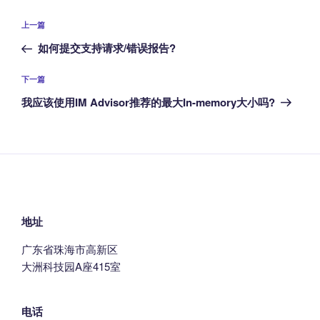
k
文
上
上一篇
章
一
如何提交支持请求/错误报告?
导
篇
航
文
下
下一篇
章
一
我应该使用IM Advisor推荐的最大In-memory大小吗?
篇
文
章
地址
广东省珠海市高新区
大洲科技园A座415室
电话